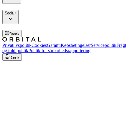
Social
+
Dansk
Privatlivspolitik
Cookies
Garanti
Købsbetingelser
Servicepolitik
Fragt
og told politik
Politik for sårbarhedsrapportering
Dansk