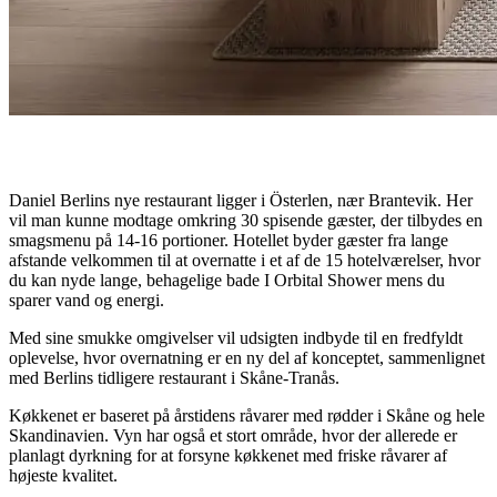
Daniel Berlins nye restaurant ligger i Österlen, nær Brantevik. Her
vil man kunne modtage omkring 30 spisende gæster, der tilbydes en
smagsmenu på 14-16 portioner. Hotellet byder gæster fra lange
afstande velkommen til at overnatte i et af de 15 hotelværelser, hvor
du kan nyde lange, behagelige bade I Orbital Shower mens du
sparer vand og energi.
Med sine smukke omgivelser vil udsigten indbyde til en fredfyldt
oplevelse, hvor overnatning er en ny del af konceptet, sammenlignet
med Berlins tidligere restaurant i Skåne-Tranås.
Køkkenet er baseret på årstidens råvarer med rødder i Skåne og hele
Skandinavien. Vyn har også et stort område, hvor der allerede er
planlagt dyrkning for at forsyne køkkenet med friske råvarer af
højeste kvalitet.