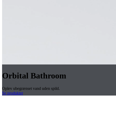
Orbital Bathroom
Oplev ubegrænset vand uden spild.
Se produkter