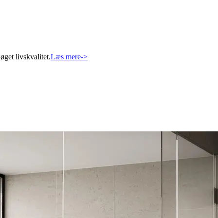
get livskvalitet.
Læs mere
->