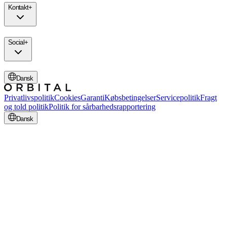
Kontakt
+
Social
+
Dansk
Privatlivspolitik
Cookies
Garanti
Købsbetingelser
Servicepolitik
Fragt
og told politik
Politik for sårbarhedsrapportering
Dansk