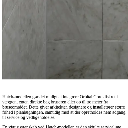
Hatch-modellen gør det muligt at integrere Orbital Core diskret i
væggen, enten direkte bag bruseren eller op til tre meter fra
bruseområdet. Dette giver arkitekter, designere og installatører større
frihed i planlægningen, samtidig med at der opretholdes nem adgang
til service og vedligeholdelse.
En vigtig egenskab ved Hatch-modellen er den skjulte serviceluge.