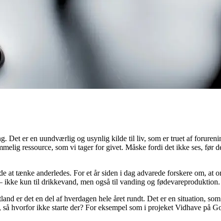
. Det er en uundværlig og usynlig kilde til liv, som er truet af foruren
elig ressource, som vi tager for givet. Måske fordi det ikke ses, før de
 at tænke anderledes. For et år siden i dag advarede forskere om, at om
– ikke kun til drikkevand, men også til vanding og fødevareproduktion.
d er det en del af hverdagen hele året rundt. Det er en situation, som v
, så hvorfor ikke starte der? For eksempel som i projeket Vidhave på Got