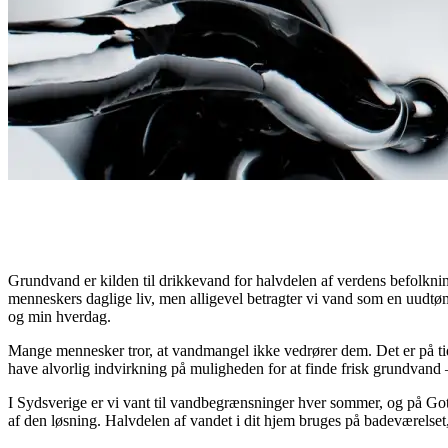
Grundvand er kilden til drikkevand for halvdelen af verdens befolkning
menneskers daglige liv, men alligevel betragter vi vand som en uudtømm
og min hverdag.
Mange mennesker tror, at vandmangel ikke vedrører dem. Det er på tide
have alvorlig indvirkning på muligheden for at finde frisk grundvand 
I Sydsverige er vi vant til vandbegrænsninger hver sommer, og på Gotlan
af den løsning. Halvdelen af vandet i dit hjem bruges på badeværelset