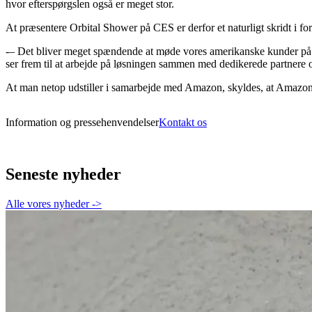
hvor efterspørgslen også er meget stor.
At præsentere Orbital Shower på CES er derfor et naturligt skridt i fo
-– Det bliver meget spændende at møde vores amerikanske kunder på 
ser frem til at arbejde på løsningen sammen med dedikerede partnere 
At man netop udstiller i samarbejde med Amazon, skyldes, at Amazon 
Information og pressehenvendelser
Kontakt os
Seneste nyheder
Alle vores nyheder
->