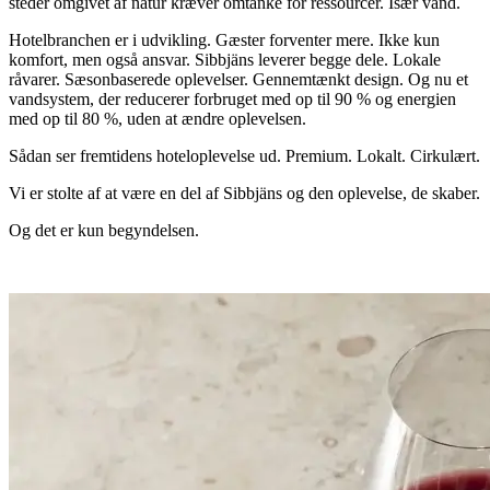
steder omgivet af natur kræver omtanke for ressourcer. Især vand.
Hotelbranchen er i udvikling. Gæster forventer mere. Ikke kun
komfort, men også ansvar. Sibbjäns leverer begge dele. Lokale
råvarer. Sæsonbaserede oplevelser. Gennemtænkt design. Og nu et
vandsystem, der reducerer forbruget med op til 90 % og energien
med op til 80 %, uden at ændre oplevelsen.
Sådan ser fremtidens hoteloplevelse ud. Premium. Lokalt. Cirkulært.
Vi er stolte af at være en del af Sibbjäns og den oplevelse, de skaber.
Og det er kun begyndelsen.