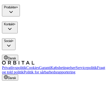
Produkter
+
Kontakt
+
Social
+
Dansk
Privatlivspolitik
Cookies
Garanti
Købsbetingelser
Servicepolitik
Fragt
og told politik
Politik for sårbarhedsrapportering
Dansk