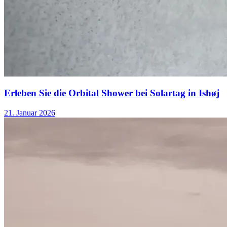
Erleben Sie die Orbital Shower bei Solartag in Ishøj
21. Januar 2026