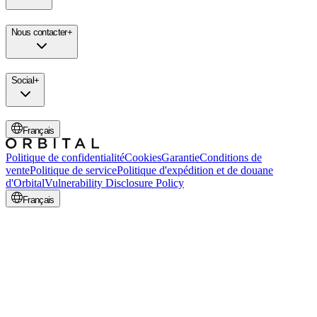
Nous contacter
+
Social
+
Français
Politique de confidentialité
Cookies
Garantie
Conditions de
vente
Politique de service
Politique d'expédition et de douane
d'Orbital
Vulnerability Disclosure Policy
Français