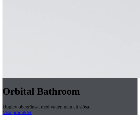
Orbital Bathroom
Upplev obegränsat med vatten utan att slösa.
Visa produkter